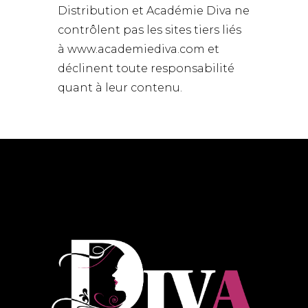
Distribution et Académie Diva ne
contrôlent pas les sites tiers liés
à www.academiediva.com et
déclinent toute responsabilité
quant à leur contenu.