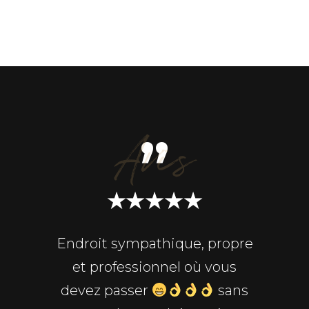
Avis
”
★★★★★
roximité
Endroit sympathique, propre
J’ai s
 nous
et professionnel où vous
Mari
er avec
devez passer
sans
enrichi