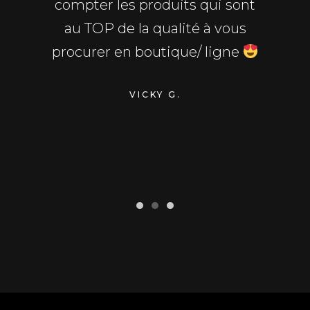
uter. Les
compter les produits qui sont
de 
ructif,
au TOP de la qualité à vous
personn
sion, ça
procurer en boutique/ ligne
De plus
érer. 5
ac
VICKY G.
collec
travail