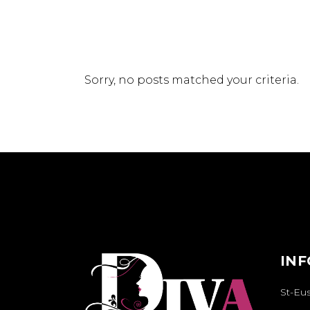
Sorry, no posts matched your criteria.
IN
St-Eu